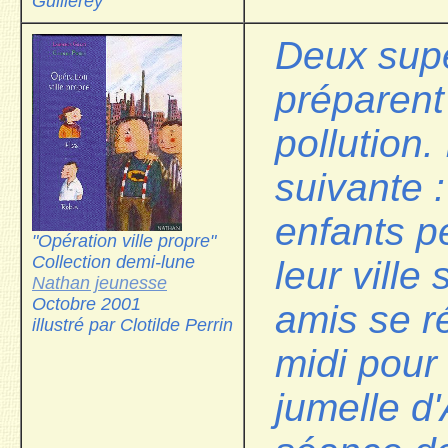
Guillerey
Deux supe
préparent
pollution.
suivante :
enfants p
"Opération ville propre"
Collection demi-lune
leur ville
Nathan jeunesse
Octobre 2001
amis se r
illustré par Clotilde Perrin
midi pour 
jumelle d'