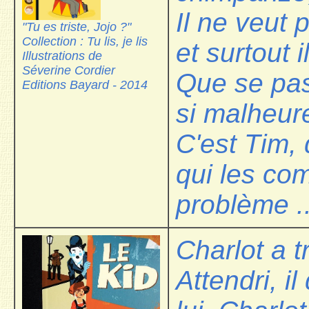
Il ne veut 
"Tu es triste, Jojo ?"
Collection : Tu lis, je lis
et surtout il
Illustrations de
Séverine Cordier
Que se pass
Editions Bayard - 2014
si malheur
C'est Tim, 
qui les co
problème .
Charlot a 
Attendri, i