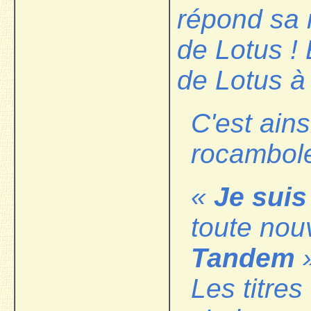
répond sa 
de Lotus ! 
de Lotus à 
C'est ain
rocambo
«
Je sui
toute nou
Tandem
»
Les titre