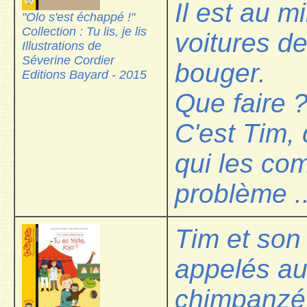
Il est au m
"Olo s'est échappé !"
Collection : Tu lis, je lis
voitures de
Illustrations de
Séverine Cordier
bouger.
Editions Bayard - 2015
Que faire 
C'est Tim, 
qui les co
problème ..
Tim et son
appelés au 
chimpanzé,