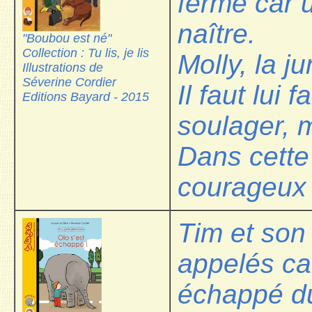
ferme car u
naître.
"Boubou est né"
Collection : Tu lis, je lis
Molly, la j
Illustrations de
Séverine Cordier
Il faut lui 
Editions Bayard - 2015
soulager, m
Dans cette
courageux 
Tim et son
appelés car
échappé d